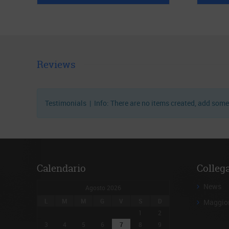
Reviews
Testimonials | Info: There are no items created, add some
Calendario
Colleg
News
Agosto 2026
L
M
M
G
V
S
D
Maggior
1
2
3
4
5
6
7
8
9