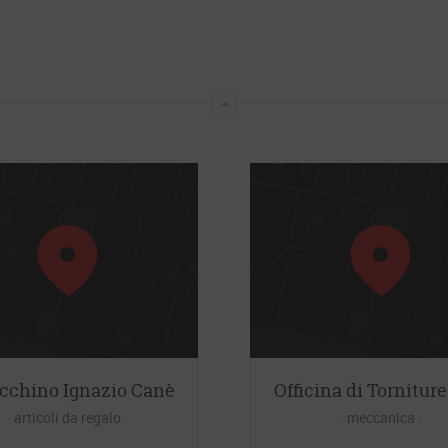
cchino Ignazio Canè
Officina di Torniture
articoli da regalo
meccanica