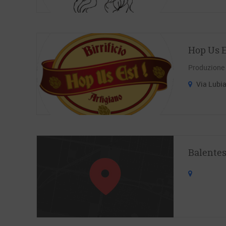
Hop Us Es
Produzione e
Via Lubi
Balente