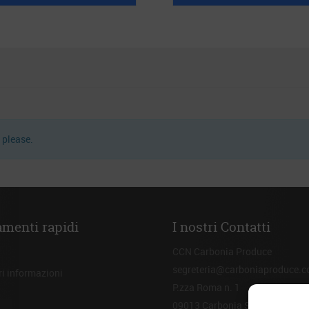
 please.
amenti rapidi
I nostri Contatti
CCN Carbonia Produce
segreteria@carboniaproduce.
i informazioni
P.zza Roma n. 1
09013 Carbonia SU