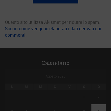
Questo sito utilizza Akismet per ridurre lo spam.
Scopri come vengono elaborati i dati derivati dai
commenti
.
Calendario
Agosto 2026
L
M
M
G
V
S
D
1
2