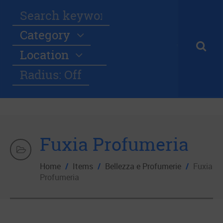
Category
Location
Radius: Off
Fuxia Profumeria
Home
/
Items
/
Bellezza e Profumerie
/
Fuxia
Profumeria