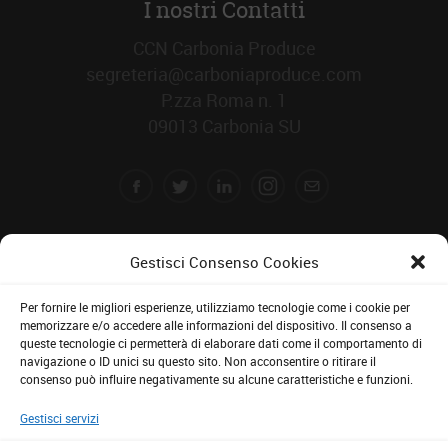
I nostri Contatti
CCN Carbonia Produce
segreteria@carboniaproduce.com
P.zza Roma n. 1
09013 Carbonia SU
Gestisci Consenso Cookies
Per fornire le migliori esperienze, utilizziamo tecnologie come i cookie per
memorizzare e/o accedere alle informazioni del dispositivo. Il consenso a
queste tecnologie ci permetterà di elaborare dati come il comportamento di
navigazione o ID unici su questo sito. Non acconsentire o ritirare il
consenso può influire negativamente su alcune caratteristiche e funzioni.
Dichiarazione sulla Privacy (UE)
Cookie Policy (UE)
Gestisci servizi