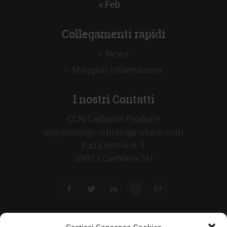
« Feb
Collegamenti rapidi
News
Maggiori informazioni
I nostri Contatti
CCN Carbonia Produce
segreteria@carboniaproduce.com
P.zza Roma n. 1
09013 Carbonia SU