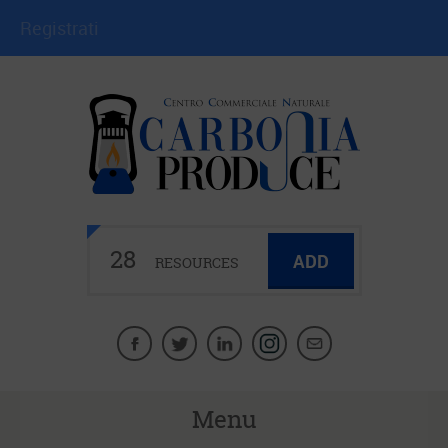
Registrati
28
ADD
RESOURCES
Menu