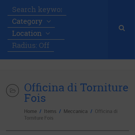
Category
Location
Radius: Off
Officina di Torniture
Fois
Home
/
Items
/
Meccanica
/
Officina di
Torniture Fois