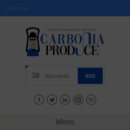
Registrati
28
ADD
RESOURCES
Menu