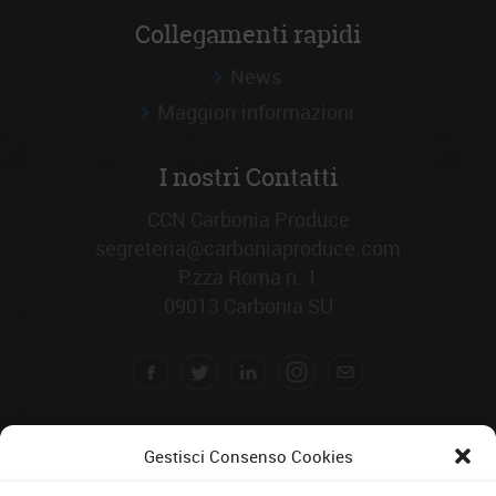
Collegamenti rapidi
News
Maggiori informazioni
I nostri Contatti
CCN Carbonia Produce
segreteria@carboniaproduce.com
P.zza Roma n. 1
09013 Carbonia SU
Gestisci Consenso Cookies