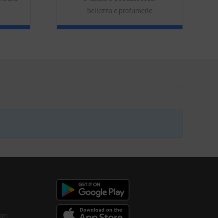
bellezza e profumerie
com