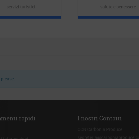
servizi turistici
salute e benessere
 please.
amenti rapidi
I nostri Contatti
CCN Carbonia Produce
segreteria@carboniaproduce.
i informazioni