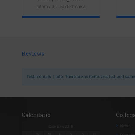
informatica ed elettronica
Reviews
Testimonials | Info: There are no items created, add some
Calendario
Colleg
News
Dicembre 2019
L
M
M
G
V
S
D
Maggior