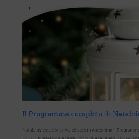
Il Programma completo di Natale
Nataleinsieme è in arrivo ed ecco in Anteprima il Programm
– ORE 16: INAUGURAZIONE con SFILATA DI APERTURA: 16 Masc