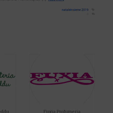
nataleinsieme 2019
0
eddu
Fuxia Profumeria