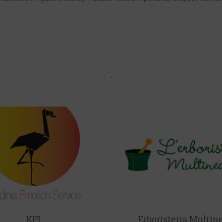
KPI
Erboristeria Multin